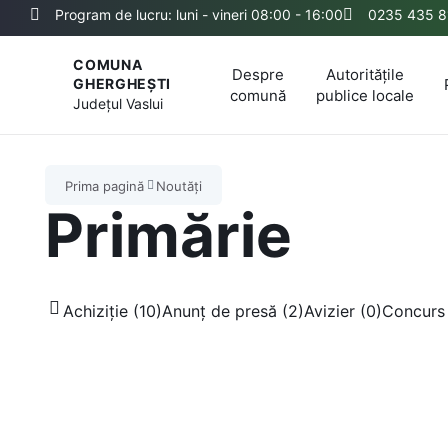
Program de lucru: luni - vineri 08:00 - 16:00
0235 435 8
COMUNA
Despre
Autoritățile
GHERGHEȘTI
comună
publice locale
Județul
Vaslui
Prima pagină
Noutăți
Primărie
Achiziție (10)
Anunț de presă (2)
Avizier (0)
Concurs 